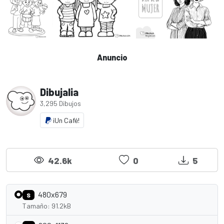
Anuncio
Dibujalia
3,295 Dibujos
¡Un Café!
42.6k
0
5
480x679
S
Tamaño: 91.2kB