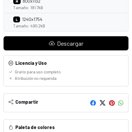
800x1132
M
Tamaño: 191.7kB
1240x1754
L
Tamaño: 490.2kB
Descargar
Licencia y Uso
Gratis para uso completo
Atribución no requerida
Compartir
Paleta de colores