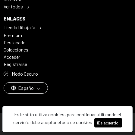
Ver todos
ENLACES
Tienda Dibujalia
Premium
Destacado
Colecciones
Acceder
Registrarse
Modo Oscuro
Español
Este sitio utiliza cookies, para continuar utilizando el
© 2026 - Dibujalia ha sido ⚙️ con ♥️ en ABC · Castilla-La Mancha ·
servicio debe aceptar el uso de cookies
¡De acuerdo!
España