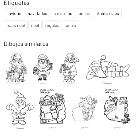
Etiquetas
navidad
navidades
christmas
portal
Santa claus
papa noel
noel
regalos
ponia
Dibujos similares