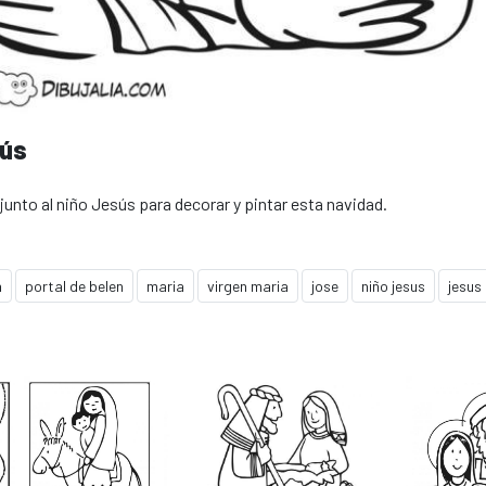
sús
junto al niño Jesús para decorar y pintar esta navidad.
n
portal de belen
maria
virgen maria
jose
niño jesus
jesus