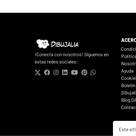
ACERC
Condic
¡Conecta con nosotros! Síguenos en
Politic
estas redes sociales:
Nosotr
Ayuda
Cookie
Boletín
Dibujal
Blog Di
Contac
Este sit