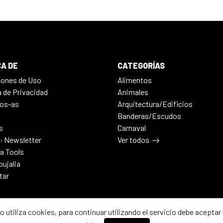
A DE
CATEGORÍAS
iones de Uso
Alimentos
a de Privacidad
Animales
os-as
Arquitectura/Edificios
Banderas/Escudos
s
Carnaval
 · Newsletter
Ver todos
ia Tools
bujalia
tar
io utiliza cookies, para continuar utilizando el servicio debe aceptar 