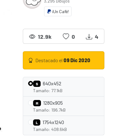
3,295 Dibujos
¡Un Café!
12.9k
0
4
Destacado el
09 Dic 2020
640x452
S
Tamaño: 77.1kB
1280x905
M
Tamaño: 196.7kB
1754x1240
L
Tamaño: 408.6kB