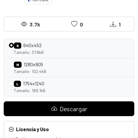
3.7k
0
1
640x452
S
Tamaño: 37.8kB
1280x905
M
Tamaño: 102.4kB
1754x1240
L
Tamaño: 189.1kB
Descargar
Licencia y Uso