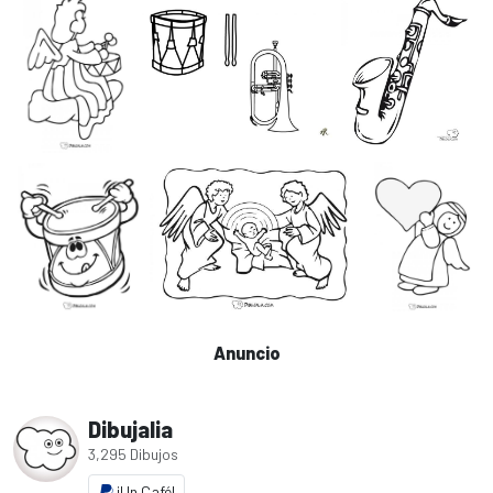
Anuncio
Dibujalia
3,295 Dibujos
¡Un Café!