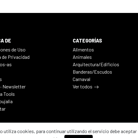
A DE
CATEGORÍAS
iones de Uso
Alimentos
a de Privacidad
Animales
os-as
Arquitectura/Edificios
Banderas/Escudos
s
Carnaval
 · Newsletter
Ver todos
ia Tools
bujalia
tar
io utiliza cookies, para continuar utilizando el servicio debe aceptar 