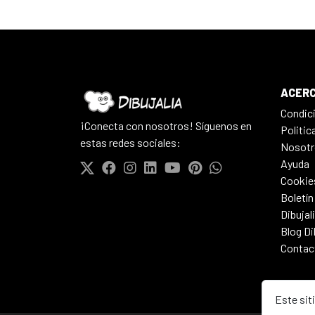
ACERC
Condic
¡Conecta con nosotros! Síguenos en
Politic
estas redes sociales:
Nosotr
Ayuda
Cookie
Boletín
Dibujal
Blog Di
Contac
Este sit