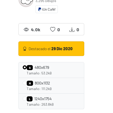
3,295 Dibujos
¡Un Café!
4.0k
0
0
Destacado el
29 Dic 2020
480x679
S
Tamaño: 53.2kB
800x1132
M
Tamaño: 111.2kB
1240x1754
L
Tamaño: 263.8kB