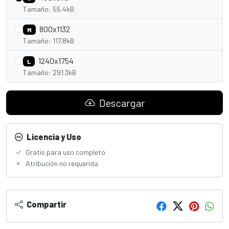
Tamaño: 55.4kB
800x1132
M
Tamaño: 117.8kB
1240x1754
L
Tamaño: 291.3kB
Descargar
Licencia y Uso
Gratis para uso completo
Atribución no requerida
Compartir