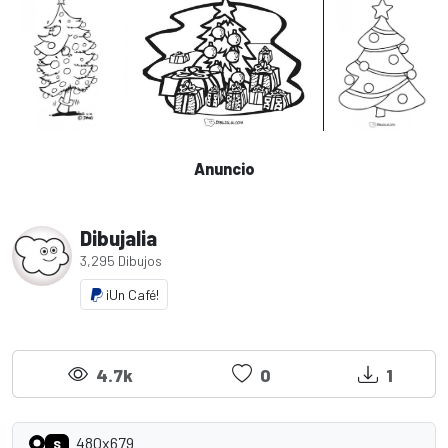
Anuncio
Dibujalia
3,295 Dibujos
¡Un Café!
4.7k
0
1
480x679
S