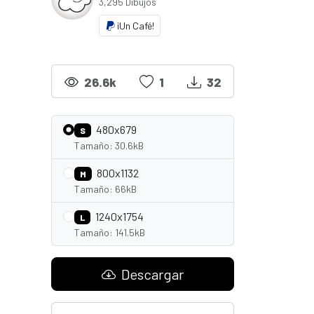
3,295 Dibujos
¡Un Café!
26.6k
1
32
480x679
S
Tamaño: 30.6kB
800x1132
M
Tamaño: 66kB
1240x1754
L
Tamaño: 141.5kB
Descargar