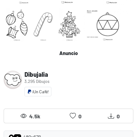
Anuncio
Dibujalia
3,295 Dibujos
¡Un Café!
4.5k
0
0
480x679