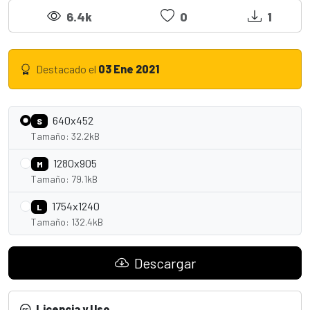
6.4k
0
1
Destacado el
03 Ene 2021
640x452
S
Tamaño: 32.2kB
1280x905
M
Tamaño: 79.1kB
1754x1240
L
Tamaño: 132.4kB
Descargar
Licencia y Uso