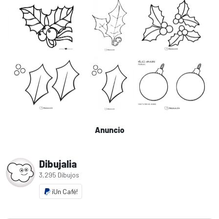
Anuncio
Dibujalia
3,295 Dibujos
¡Un Café!