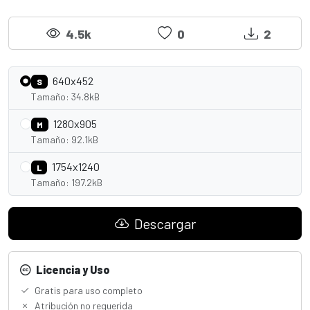
4.5k
0
2
640x452
S
Tamaño: 34.8kB
1280x905
M
Tamaño: 92.1kB
1754x1240
L
Tamaño: 197.2kB
Descargar
Licencia y Uso
Gratis para uso completo
Atribución no requerida