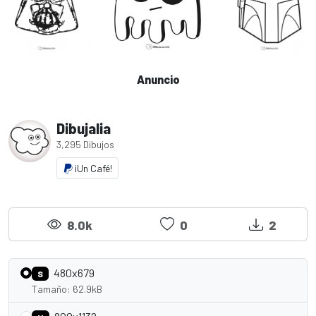
Anuncio
Dibujalia
3,295 Dibujos
¡Un Café!
8.0k
0
2
480x679
S
Tamaño: 62.9kB