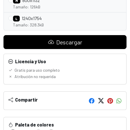
800x1132
M
Tamaño: 126kB
1240x1754
L
Tamaño: 328.3kB
Descargar
Licencia y Uso
Gratis para uso completo
Atribución no requerida
Compartir
Paleta de colores