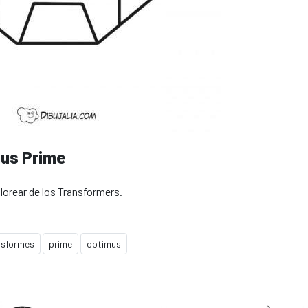
mus Prime
orear de los Transformers.
nsformes
prime
optimus