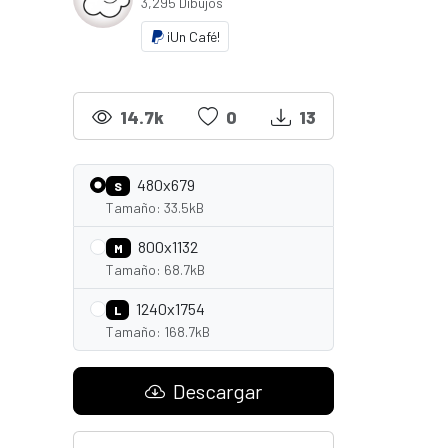
3,295 Dibujos
¡Un Café!
14.7k
0
13
480x679
S
Tamaño: 33.5kB
800x1132
M
Tamaño: 68.7kB
1240x1754
L
Tamaño: 168.7kB
Descargar