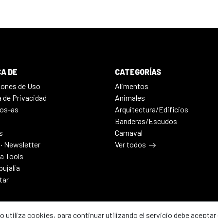
A DE
CATEGORÍAS
iones de Uso
Alimentos
a de Privacidad
Animales
os-as
Arquitectura/Edificios
Banderas/Escudos
s
Carnaval
 · Newsletter
Ver todos
ia Tools
bujalia
tar
io utiliza cookies, para continuar utilizando el servicio debe aceptar 