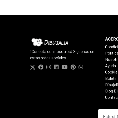
ACERC
Condic
¡Conecta con nosotros! Síguenos en
Politic
estas redes sociales:
Nosotr
Ayuda
Cookie
Boletín
Dibujal
Blog Di
Contac
Este sit