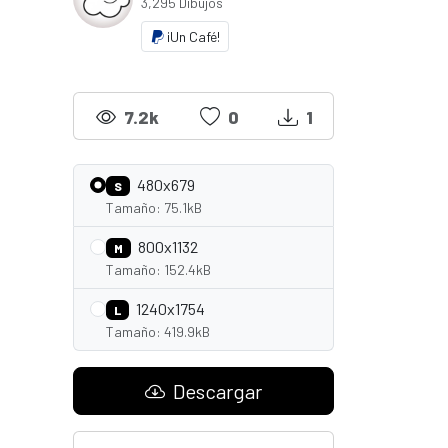
3,295 Dibujos
¡Un Café!
7.2k
0
1
480x679
S
Tamaño: 75.1kB
800x1132
M
Tamaño: 152.4kB
1240x1754
L
Tamaño: 419.9kB
Descargar