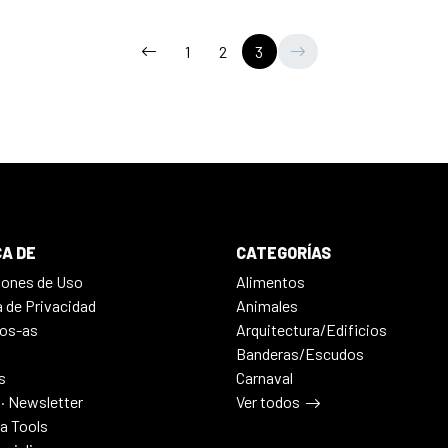
1
2
3
A DE
CATEGORÍAS
iones de Uso
Alimentos
a de Privacidad
Animales
os-as
Arquitectura/Edificios
Banderas/Escudos
s
Carnaval
 · Newsletter
Ver todos
ia Tools