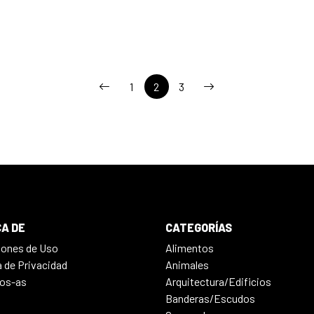
1
2
3
A DE
CATEGORÍAS
iones de Uso
Alimentos
a de Privacidad
Animales
os-as
Arquitectura/Edificios
Banderas/Escudos