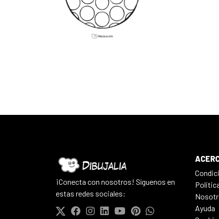
ACERC
Condic
¡Conecta con nosotros! Síguenos en
Politic
estas redes sociales:
Nosotr
Ayuda