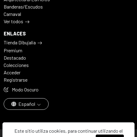
Banderas/Escudos
Carnaval
Ver todos
ENLACES
Tienda Dibujalia
Premium
Destacado
Colecciones
Acceder
Registrarse
Modo Oscuro
Español
Este sitio utiliza cookies, para continuar utilizando el
© 2026 - Dibujalia ha sido ⚙️ con ♥️ en ABC · Castilla-La Mancha ·