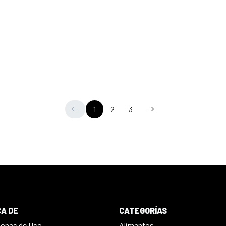
1
2
3
A DE
CATEGORÍAS
iones de Uso
Alimentos