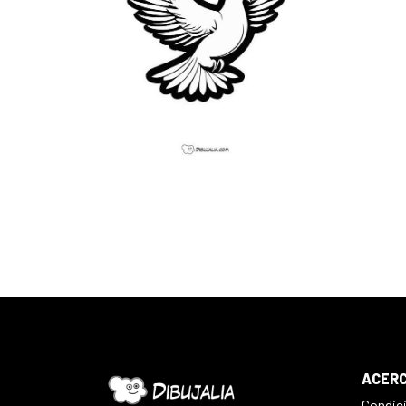
ACERC
Condic