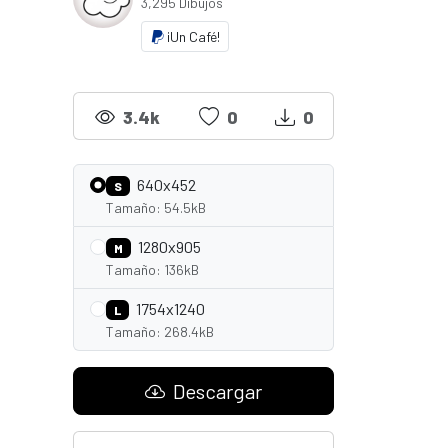
3,295 Dibujos
¡Un Café!
3.4k
0
0
640x452
S
Tamaño: 54.5kB
1280x905
M
Tamaño: 136kB
1754x1240
L
Tamaño: 268.4kB
Descargar