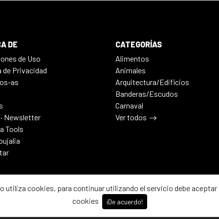
A DE
CATEGORÍAS
iones de Uso
Alimentos
a de Privacidad
Animales
os-as
Arquitectura/Edificios
Banderas/Escudos
s
Carnaval
 · Newsletter
Ver todos
ia Tools
bujalia
tar
io utiliza cookies, para continuar utilizando el servicio debe aceptar 
cookies
¡De acuerdo!
2026 - Dibujalia ha sido ⚙️ con ♥️ en ABC · Castilla-La Mancha · Esp