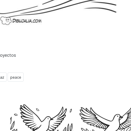
royectos
paz
peace