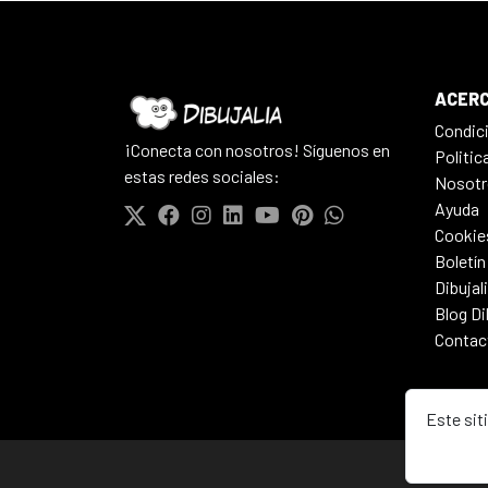
ACERC
Condic
¡Conecta con nosotros! Síguenos en
Politic
estas redes sociales:
Nosotr
Ayuda
Cookie
Boletín
Dibujal
Blog Di
Contac
Este sit
© 