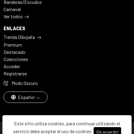
Banderas/Escudos
Carnaval
Ver todos
ENLACES
Tienda Dibujalia
Premium
Destacado
Colecciones
Acceder
Registrarse
Modo Oscuro
Español
Este sitio utiliza cookies, para continuar utilizando el
© 2026 - Dibujalia ha sido ⚙️ con ♥️ en ABC · Castilla-La Mancha ·
servicio debe aceptar el uso de cookies
¡De acuerdo!