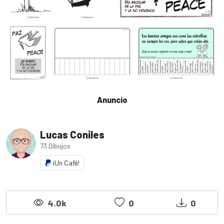
Anuncio
Lucas Coniles
73 Dibujos
¡Un Café!
4.0k
0
0