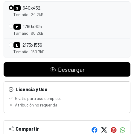
640x452
S
Tamaño: 24.2kB
1280x905
M
Tamaño: 66.2kB
2173x1536
L
Tamaño: 160.7kB
Descargar
Licencia y Uso
Gratis para uso completo
Atribución no requerida
Compartir