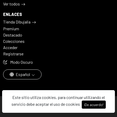
Ver todos
ENLACES
Tienda Dibujalia
Premium
Destacado
Colecciones
Acceder
Registrarse
Modo Oscuro
Español
Este sitio utiliza cookies, para continuar utilizando el
© 2026 - Dibujalia ha sido ⚙️ con ♥️ en ABC · Castilla-La Mancha ·
servicio debe aceptar el uso de cookies
¡De acuerdo!
España