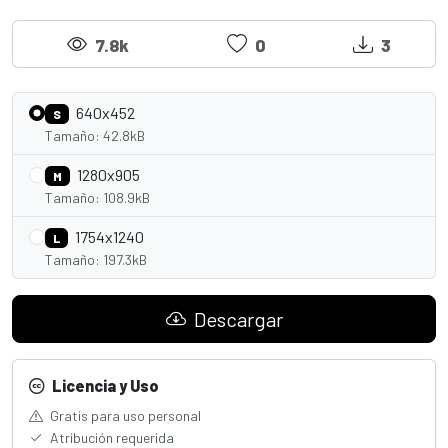
7.8k
0
3
640x452
S
Tamaño: 42.8kB
1280x905
M
Tamaño: 108.9kB
1754x1240
L
Tamaño: 197.3kB
Descargar
Licencia y Uso
Gratis para uso personal
Atribución requerida