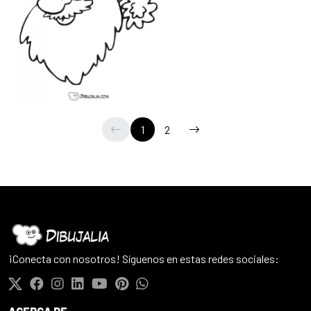
1
2
¡Conecta con nosotros! Síguenos en estas redes sociales: