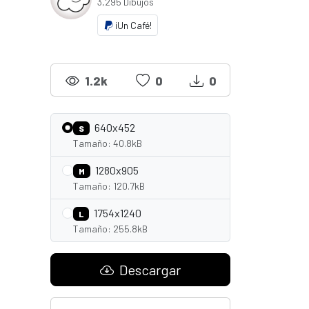
3,295 Dibujos
¡Un Café!
1.2k
0
0
640x452
S
Tamaño: 40.8kB
1280x905
M
Tamaño: 120.7kB
1754x1240
L
Tamaño: 255.8kB
Descargar