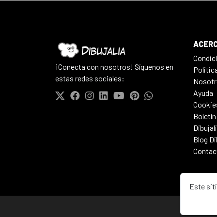
ACERC
Condic
¡Conecta con nosotros! Síguenos en
Politic
estas redes sociales:
Nosotr
Ayuda
Cookie
Boletín
Dibujal
Blog Di
Contac
Este sit
© 