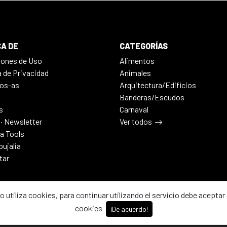
A DE
CATEGORÍAS
iones de Uso
Alimentos
a de Privacidad
Animales
os-as
Arquitectura/Edificios
Banderas/Escudos
s
Carnaval
 · Newsletter
Ver todos
ia Tools
bujalia
tar
io utiliza cookies, para continuar utilizando el servicio debe aceptar 
cookies
¡De acuerdo!
2026 - Dibujalia ha sido ⚙️ con ♥️ en ABC · Castilla-La Mancha · Esp