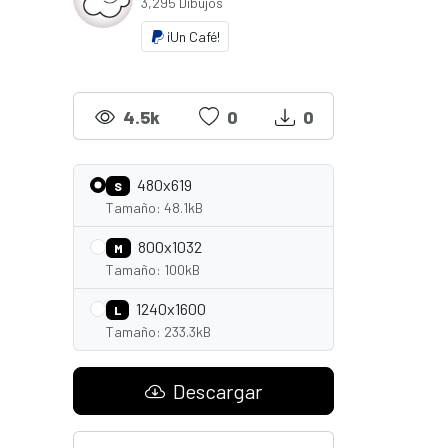
3,295 Dibujos
¡Un Café!
4.5k
0
0
480x619
S
Tamaño: 48.1kB
800x1032
M
Tamaño: 100kB
1240x1600
L
Tamaño: 233.3kB
Descargar