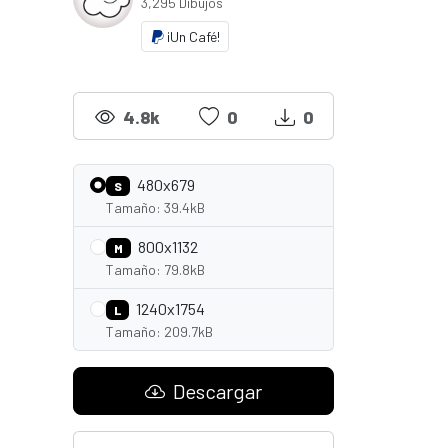
3,295 Dibujos
¡Un Café!
4.8k
0
0
480x679
S
Tamaño: 39.4kB
800x1132
M
Tamaño: 79.8kB
1240x1754
L
Tamaño: 209.7kB
Descargar