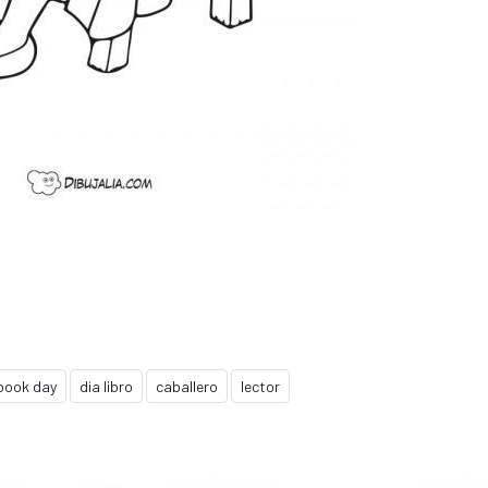
book day
dia libro
caballero
lector