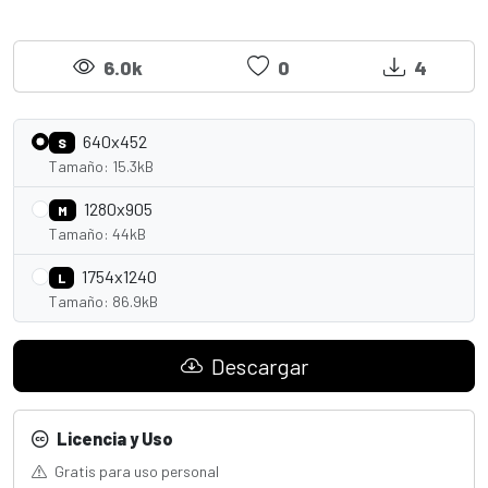
6.0k
0
4
640x452
S
Tamaño: 15.3kB
1280x905
M
Tamaño: 44kB
1754x1240
L
Tamaño: 86.9kB
Descargar
Licencia y Uso
Gratis para uso personal