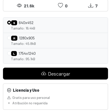
21.6k
0
7
640x452
S
Tamaño: 16.4kB
1280x905
M
Tamaño: 45.8kB
1754x1240
L
Tamaño: 95.1kB
Descargar
Licencia y Uso
Gratis para uso personal
Atribución no requerida