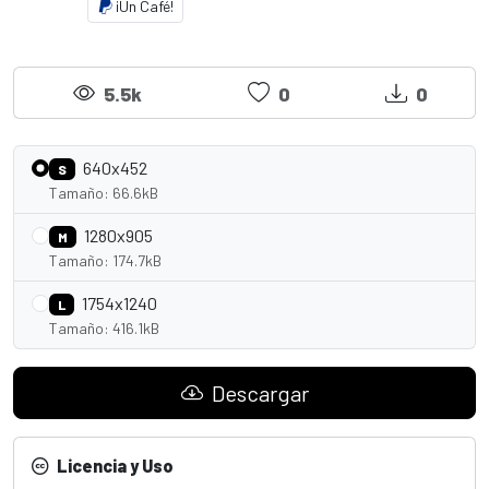
¡Un Café!
5.5k
0
0
640x452
S
Tamaño: 66.6kB
1280x905
M
Tamaño: 174.7kB
1754x1240
L
Tamaño: 416.1kB
Descargar
Licencia y Uso