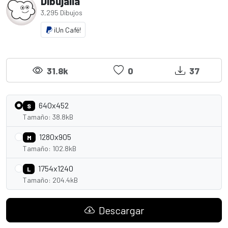
Dibujalia
3,295 Dibujos
¡Un Café!
31.8k
0
37
640x452
S
Tamaño: 38.8kB
1280x905
M
Tamaño: 102.8kB
1754x1240
L
Tamaño: 204.4kB
Descargar