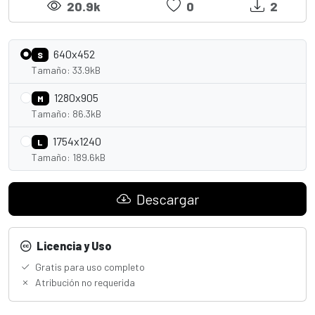
20.9k
0
2
640x452
S
Tamaño: 33.9kB
1280x905
M
Tamaño: 86.3kB
1754x1240
L
Tamaño: 189.6kB
Descargar
Licencia y Uso
Gratis para uso completo
Atribución no requerida