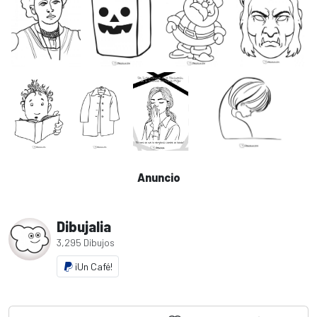
Anuncio
Dibujalia
3,295 Dibujos
¡Un Café!