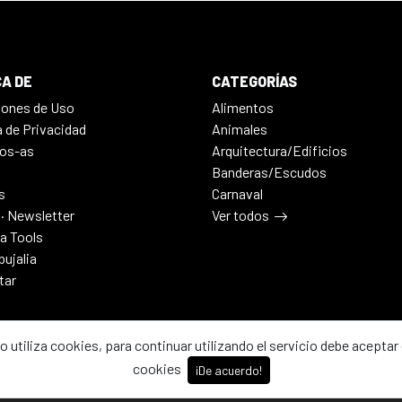
A DE
CATEGORÍAS
iones de Uso
Alimentos
a de Privacidad
Animales
os-as
Arquitectura/Edificios
Banderas/Escudos
s
Carnaval
 · Newsletter
Ver todos
ia Tools
bujalia
tar
io utiliza cookies, para continuar utilizando el servicio debe aceptar 
cookies
¡De acuerdo!
2026 - Dibujalia ha sido ⚙️ con ♥️ en ABC · Castilla-La Mancha · Esp