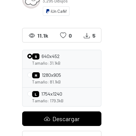
3,295 Dibujos
¡Un Café!
11.1k
0
5
640x452
S
Tamaño: 31.1kB
1280x905
M
Tamaño: 81.1kB
1754x1240
L
Tamaño: 179.3kB
Descargar