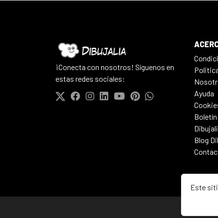
ACERC
Condic
¡Conecta con nosotros! Síguenos en
Politic
estas redes sociales:
Nosotr
Ayuda
Cookie
Boletín
Dibujal
Blog Di
Contac
Este sit
© 