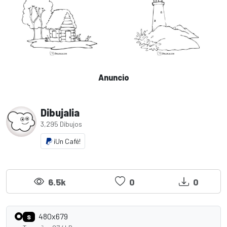
Anuncio
Dibujalia
3,295 Dibujos
¡Un Café!
6.5k
0
0
480x679
S