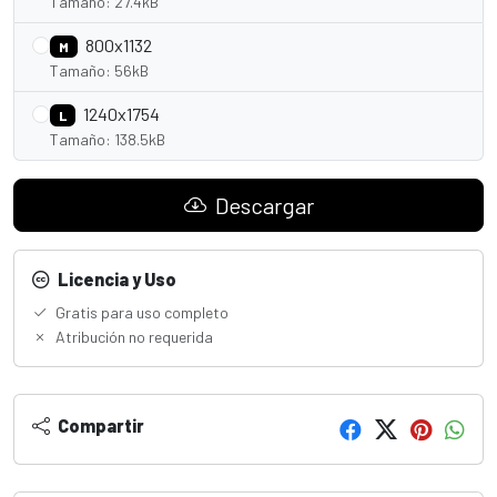
Tamaño: 27.4kB
800x1132
M
Tamaño: 56kB
1240x1754
L
Tamaño: 138.5kB
Descargar
Licencia y Uso
Gratis para uso completo
Atribución no requerida
Compartir