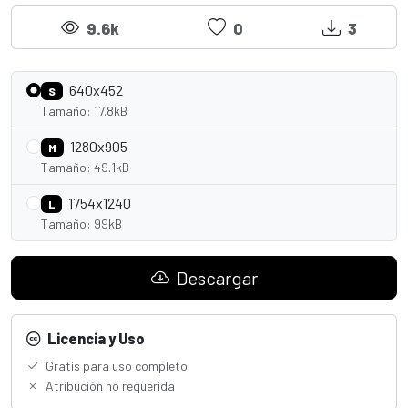
9.6k
0
3
640x452
S
Tamaño: 17.8kB
1280x905
M
Tamaño: 49.1kB
1754x1240
L
Tamaño: 99kB
Descargar
Licencia y Uso
Gratis para uso completo
Atribución no requerida