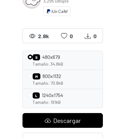
3,295 Dibujos
¡Un Café!
2.8k
0
0
480x679
S
Tamaño: 34.8kB
800x1132
M
Tamaño: 70.8kB
1240x1754
L
Tamaño: 191kB
Descargar