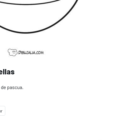
ellas
o de pascua.
er