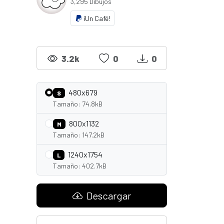
3,295 Dibujos
¡Un Café!
3.2k
0
0
480x679
S
Tamaño: 74.8kB
800x1132
M
Tamaño: 147.2kB
1240x1754
L
Tamaño: 402.7kB
Descargar