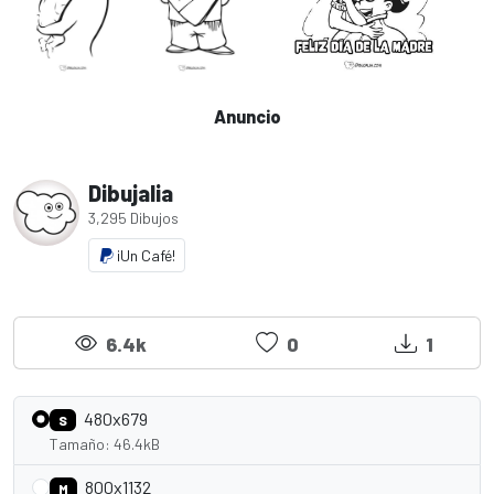
Anuncio
Dibujalia
3,295 Dibujos
¡Un Café!
6.4k
0
1
480x679
S
Tamaño: 46.4kB
800x1132
M