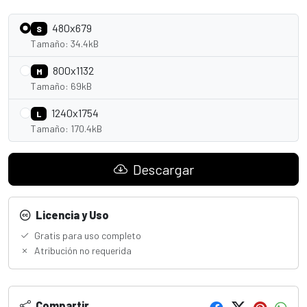
480x679
S
Tamaño: 34.4kB
800x1132
M
Tamaño: 69kB
1240x1754
L
Tamaño: 170.4kB
Descargar
Licencia y Uso
Gratis para uso completo
Atribución no requerida
Compartir