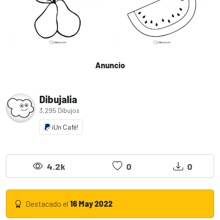
Anuncio
Dibujalia
3,295 Dibujos
¡Un Café!
4.2k
0
0
Destacado el
16 May 2022