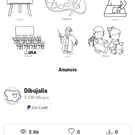
Anuncio
Dibujalia
3,295 Dibujos
¡Un Café!
3.6k
0
0