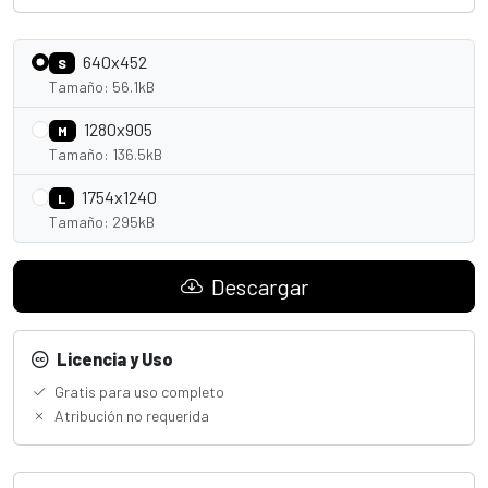
640x452
S
Tamaño: 56.1kB
1280x905
M
Tamaño: 136.5kB
1754x1240
L
Tamaño: 295kB
Descargar
Licencia y Uso
Gratis para uso completo
Atribución no requerida