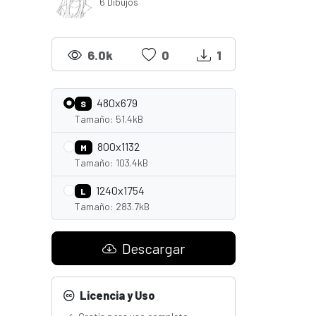
6 Dibujos
6.0k
0
1
480x679
S
Tamaño: 51.4kB
800x1132
M
Tamaño: 103.4kB
1240x1754
L
Tamaño: 283.7kB
Descargar
Licencia y Uso