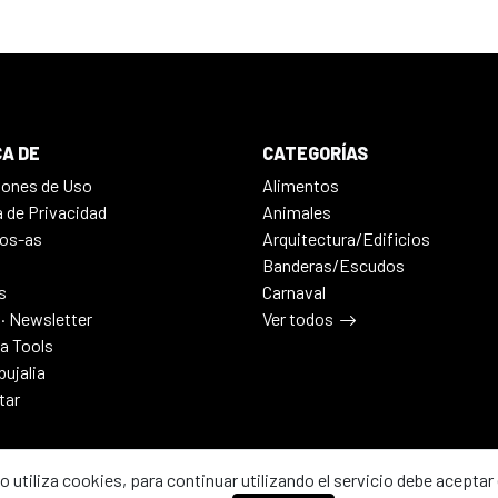
A DE
CATEGORÍAS
iones de Uso
Alimentos
a de Privacidad
Animales
os-as
Arquitectura/Edificios
Banderas/Escudos
s
Carnaval
 · Newsletter
Ver todos
ia Tools
bujalia
tar
io utiliza cookies, para continuar utilizando el servicio debe aceptar 