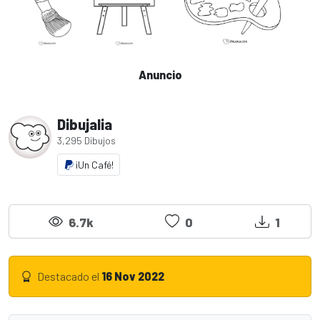
Anuncio
Dibujalia
3,295 Dibujos
¡Un Café!
6.7k
0
1
Destacado el
16 Nov 2022