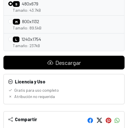
480x679
S
Tamaño: 43.7kB
800x1132
M
Tamaño: 89.5kB
1240x1754
L
Tamaño: 237kB
Descargar
Licencia y Uso
Gratis para uso completo
Atribución no requerida
Compartir