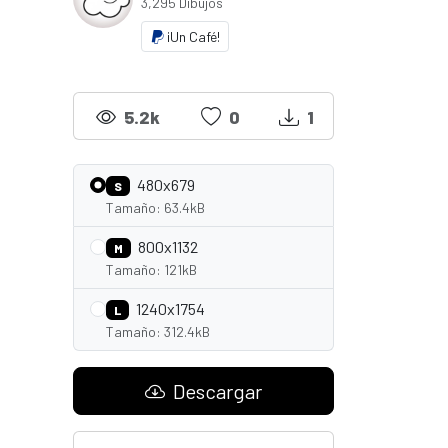
3,295 Dibujos
¡Un Café!
5.2k
0
1
480x679
S
Tamaño: 63.4kB
800x1132
M
Tamaño: 121kB
1240x1754
L
Tamaño: 312.4kB
Descargar