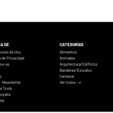
A DE
CATEGORÍAS
iones de Uso
Alimentos
a de Privacidad
Animales
os-as
Arquitectura/Edificios
Banderas/Escudos
s
Carnaval
 · Newsletter
Ver todos
ia Tools
bujalia
tar