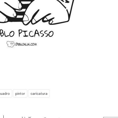
cuadro
pintor
caricatura