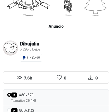
Anuncio
Dibujalia
3,295 Dibujos
¡Un Café!
7.6k
0
8
480x679
S
Tamaño: 29.4kB
800x1132
M