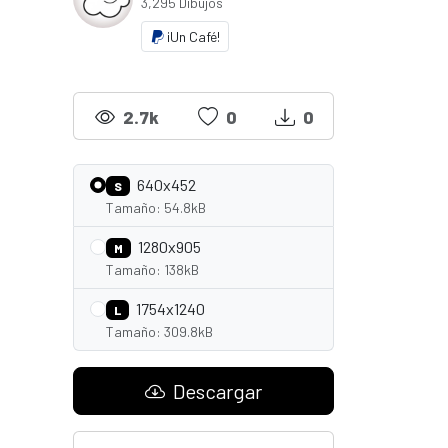
3,295 Dibujos
¡Un Café!
2.7k
0
0
640x452
S
Tamaño: 54.8kB
1280x905
M
Tamaño: 138kB
1754x1240
L
Tamaño: 309.8kB
Descargar