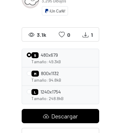
3,295 Dibujos
¡Un Café!
3.1k
0
1
480x679
S
Tamaño: 49.3kB
800x1132
M
Tamaño: 94.8kB
1240x1754
L
Tamaño: 248.8kB
Descargar