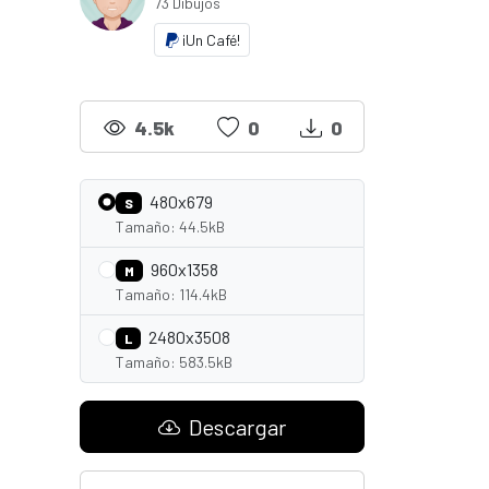
73 Dibujos
¡Un Café!
4.5k
0
0
480x679
S
Tamaño: 44.5kB
960x1358
M
Tamaño: 114.4kB
2480x3508
L
Tamaño: 583.5kB
Descargar