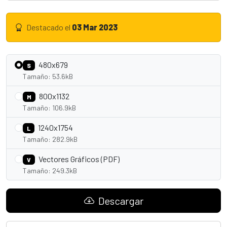
Destacado el
03 Mar 2023
480x679
S
Tamaño: 53.6kB
800x1132
M
Tamaño: 106.9kB
1240x1754
L
Tamaño: 282.9kB
Vectores Gráficos (PDF)
V
Tamaño: 249.3kB
Descargar