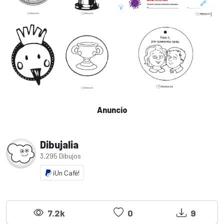
Anuncio
Dibujalia
3,295 Dibujos
¡Un Café!
7.2k
0
9