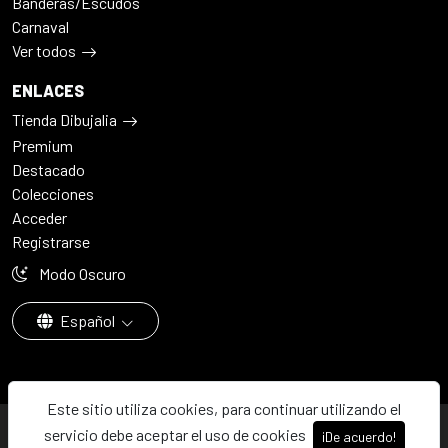
Banderas/Escudos
Carnaval
Ver todos
ENLACES
Tienda Dibujalia
Premium
Destacado
Colecciones
Acceder
Registrarse
Modo Oscuro
Español
Este sitio utiliza cookies, para continuar utilizando el
© 2026 - Dibujalia ha sido ⚙️ con ♥️ en ABC · Castilla-La Mancha ·
servicio debe aceptar el uso de cookies
¡De acuerdo!
España