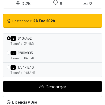
3.7k
0
0
Destacado el
24 Ene 2024
640x452
S
Tamaño: 34.4kB
1280x905
M
Tamaño: 84.8kB
1754x1240
L
Tamaño: 148.4kB
Descargar
Licencia y Uso