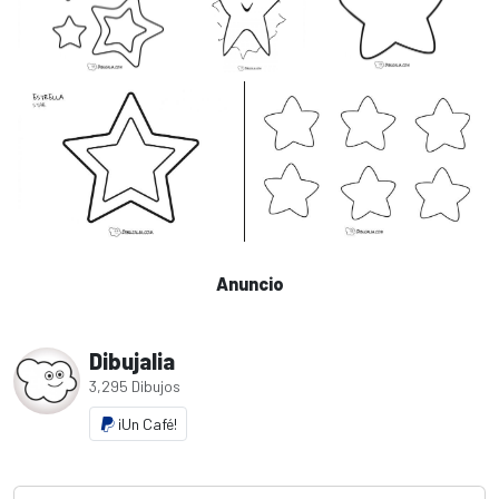
Anuncio
Dibujalia
3,295 Dibujos
¡Un Café!