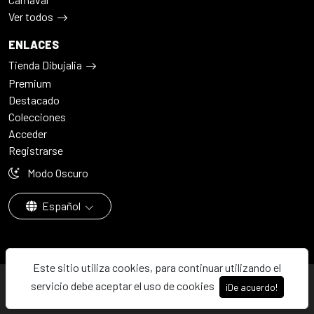
Ver todos
ENLACES
Tienda Dibujalia
Premium
Destacado
Colecciones
Acceder
Registrarse
Modo Oscuro
Español
Este sitio utiliza cookies, para continuar utilizando el
© 2026 - Dibujalia ha sido ⚙️ con ♥️ en ABC · Castilla-La Mancha ·
servicio debe aceptar el uso de cookies
¡De acuerdo!
España