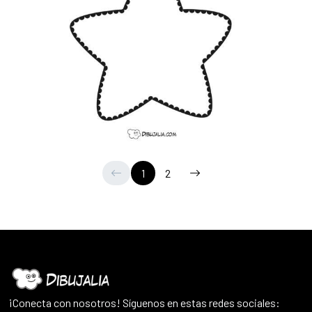
1
2
¡Conecta con nosotros! Síguenos en estas redes sociales: