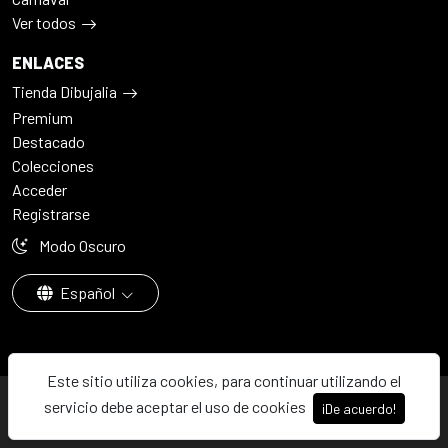
Ver todos
ENLACES
Tienda Dibujalia
Premium
Destacado
Colecciones
Acceder
Registrarse
Modo Oscuro
Español
Este sitio utiliza cookies, para continuar utilizando el
© 2026 - Dibujalia ha sido ⚙️ con ♥️ en ABC · Castilla-La Mancha ·
servicio debe aceptar el uso de cookies
¡De acuerdo!
España