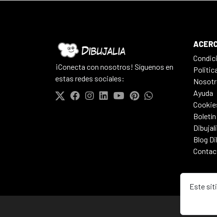
ACERC
Condic
¡Conecta con nosotros! Síguenos en
Politic
estas redes sociales:
Nosotr
Ayuda
Cookie
Boletín
Dibujal
Blog Di
Contac
Este sit
© 