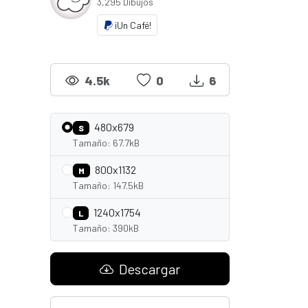
3,295 Dibujos
¡Un Café!
4.5k
0
6
480x679
S
Tamaño: 67.7kB
800x1132
M
Tamaño: 147.5kB
1240x1754
L
Tamaño: 390kB
Descargar