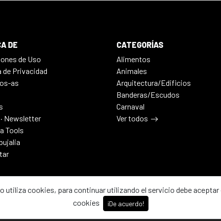
A DE
CATEGORÍAS
iones de Uso
Alimentos
a de Privacidad
Animales
os-as
Arquitectura/Edificios
Banderas/Escudos
s
Carnaval
 · Newsletter
Ver todos
ia Tools
bujalia
tar
io utiliza cookies, para continuar utilizando el servicio debe aceptar 
cookies
¡De acuerdo!
2026 - Dibujalia ha sido ⚙️ con ♥️ en ABC · Castilla-La Mancha · Esp